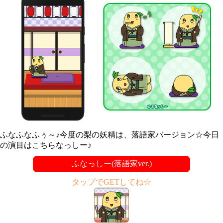
ふなふなふぅ～♪今度の梨の妖精は、落語家バージョン☆今日
の演目はこちらなっしー♪
ふなっしー(落語家ver.)
タップでGETしてね☆