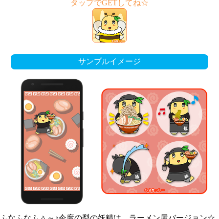
タップでGETしてね☆
サンプルイメージ
ふなふなふぅ～♪今度の梨の妖精は、ラーメン屋バージョン☆