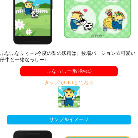
ふなふなふぅ～♪今度の梨の妖精は、牧場バージョン☆可愛い
仔牛と一緒なっしー♪
ふなっしー(牧場ver.)
タップでGETしてね☆
サンプルイメージ