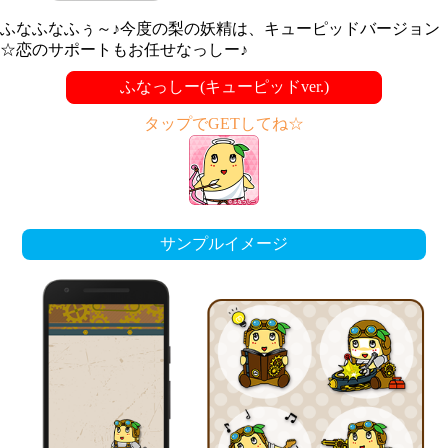
ふなふなふぅ～♪今度の梨の妖精は、キューピッドバージョン
☆恋のサポートもお任せなっしー♪
ふなっしー(キューピッドver.)
タップでGETしてね☆
サンプルイメージ