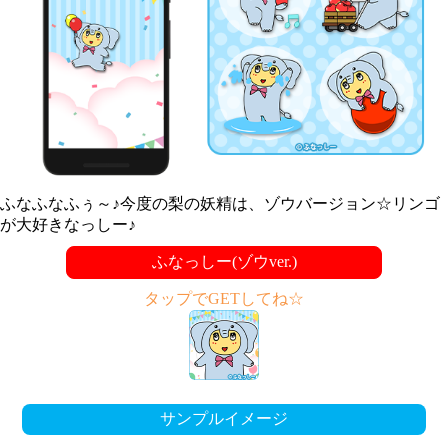
ふなふなふぅ～♪今度の梨の妖精は、ゾウバージョン☆リンゴ
が大好きなっしー♪
ふなっしー(ゾウver.)
タップでGETしてね☆
サンプルイメージ