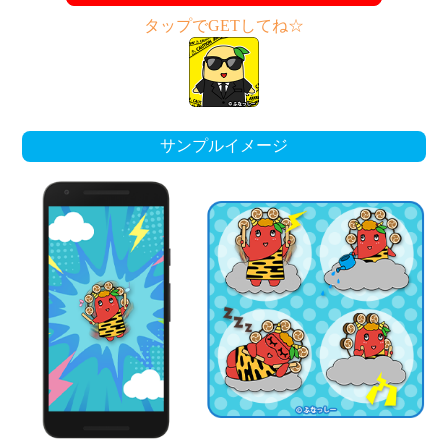
タップでGETしてね☆
サンプルイメージ