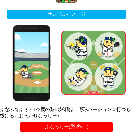
サンプルイメージ
ふなふなふぅ～♪今度の梨の妖精は、野球バージョン☆打つも
投げるもおまかせなっしー♪
ふなっしー(野球ver.)