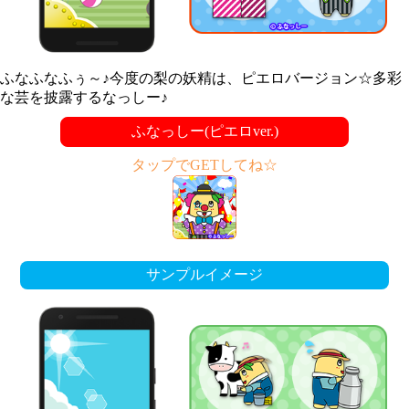
ふなふなふぅ～♪今度の梨の妖精は、ピエロバージョン☆多彩
な芸を披露するなっしー♪
ふなっしー(ピエロver.)
タップでGETしてね☆
サンプルイメージ