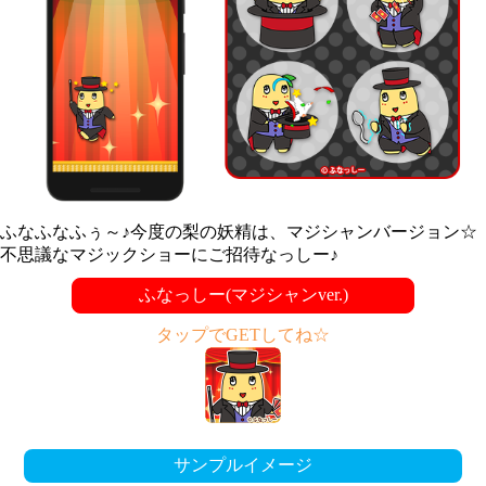
ふなふなふぅ～♪今度の梨の妖精は、マジシャンバージョン☆
不思議なマジックショーにご招待なっしー♪
ふなっしー(マジシャンver.)
タップでGETしてね☆
サンプルイメージ