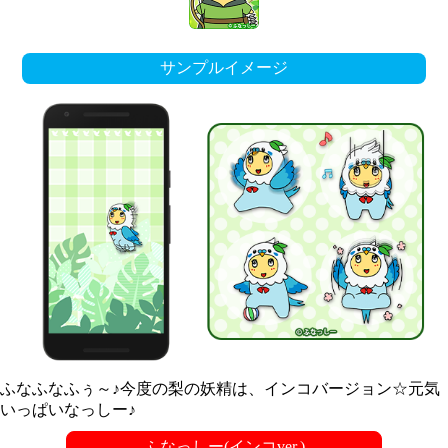
サンプルイメージ
ふなふなふぅ～♪今度の梨の妖精は、インコバージョン☆元気
いっぱいなっしー♪
ふなっしー(インコver.)